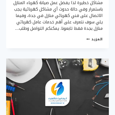
مشاكل خطيرة لذا يفضل عمل صيانة كهرباء المنازل
باستمرار وفي حالة حدوث أي مشاكل كهربائية يجب
الاتصال على فني كهربائي منازل في جدة، وفيما
يلي سوف نتعرف على أهم خدمات عامل كهربائي
منازل بجدة فقط تابعونا. يمكنكم التواصل وطلب…
صيانة
المزيد
كهرباء
المنازل
جدة
ت:
0506188267
كهربائي
منازل
جدة
–
تصليح
كهرباء
المنازل
جده
–
كهربائي