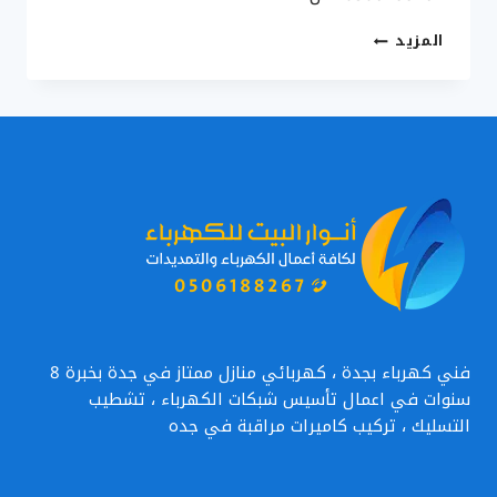
كهربائي
المزيد
معتمد
في
جده
0506188267
–
فني
كهرباء
مباني
ممتاز
بجدة
فني كهرباء بجدة ، كهربائي منازل ممتاز في جدة بخبرة 8
سنوات في اعمال تأسيس شبكات الكهرباء ، تشطيب
التسليك ، تركيب كاميرات مراقبة في جده