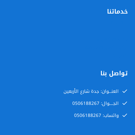
خدماتنا
الرئيسية
جديدنا
مقاولات كهرباء
تركيب كاميرات مراقبة
اتصل بنا
تواصل بنا
العنـــوان: جدة شارع الأربعين
الجــــوال: 0506188267
واتساب: 0506188267