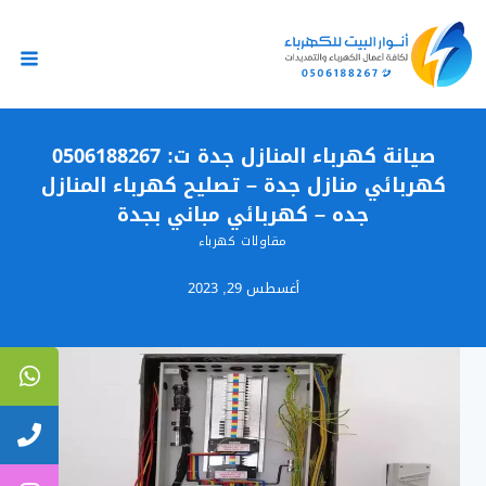
لتجاوز
لى
لمحتوى
صيانة كهرباء المنازل جدة ت: 0506188267
كهربائي منازل جدة – تصليح كهرباء المنازل
جده – كهربائي مباني بجدة
مقاولات كهرباء
أغسطس 29, 2023