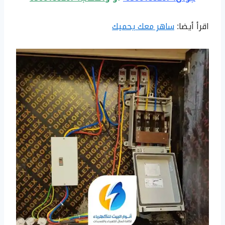
اقرأ أيضا:
ساهر معك يحميك