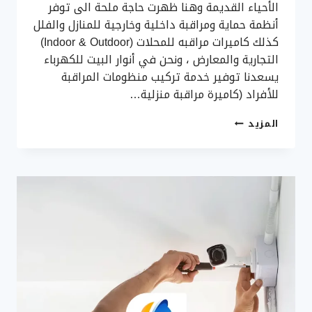
الأحياء القديمة وهنا ظهرت حاجة ملحة الى توفر
أنظمة حماية ومراقبة داخلية وخارجية للمنازل والفلل
كذلك كاميرات مراقبه للمحلات (Indoor & Outdoor)
التجارية والمعارض ، ونحن في أنوار البيت للكهرباء
يسعدنا توفير خدمة تركيب منظومات المراقبة
للأفراد (كاميرة مراقبة منزلية…
ساهر
المزيد
معك
يحميك
–
الأن
كاميرات
مراقبة
منزلية
بجدة،
تركيب
كاميرات
سعر
جملة
في