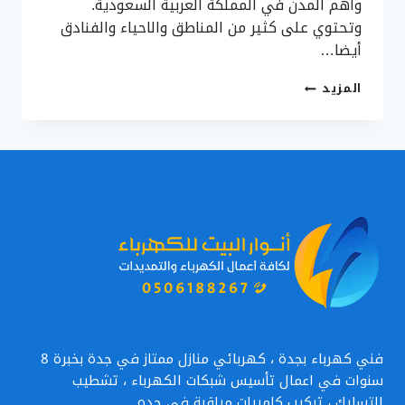
وأهم المدن في المملكة العربية السعودية.
وتحتوي على كثير من المناطق والاحياء والفنادق
أيضا…
مهندس
المزيد
تركيب
كاميرات
مراقبة
بجدة
0506188267
–
فني
تركيب
كاميرات
أمنية
في
جده
فني كهرباء بجدة ، كهربائي منازل ممتاز في جدة بخبرة 8
سنوات في اعمال تأسيس شبكات الكهرباء ، تشطيب
التسليك ، تركيب كاميرات مراقبة في جده