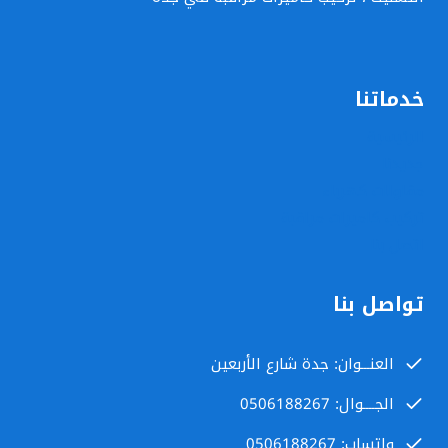
خدماتنا
الرئيسية
جديدنا
مقاولات كهرباء
تركيب كاميرات مراقبة
اتصل بنا
تواصل بنا
العنـــوان: جدة شارع الأربعين
الجــــوال: 0506188267
واتساب: 0506188267