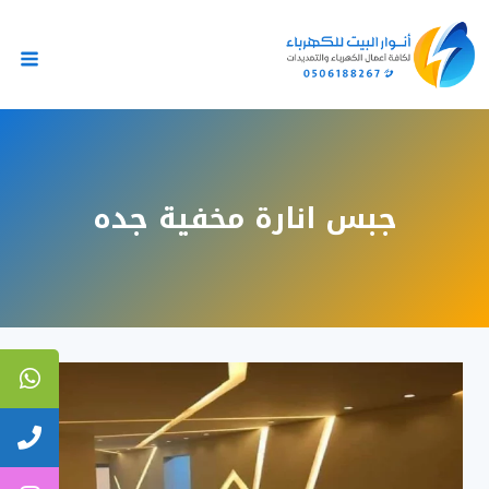
لتجاوز
لى
لمحتوى
جبس انارة مخفية جده