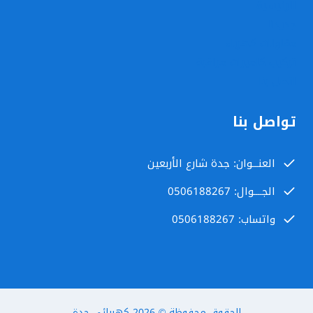
الرئيسية
جديدنا
مقاولات كهرباء
تركيب كاميرات مراقبة
اتصل بنا
تواصل بنا
العنـــوان: جدة شارع الأربعين
الجــــوال: 0506188267
واتساب: 0506188267
الحقوق محفوظة © 2026
كهربائي جدة