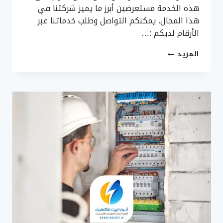
هذه الخدمة مستعرضين أبرز ما يميز شركتنا في
هذا المجال. يمكنكم التواصل وطلب خدماتنا عبر
الأرقام لديكم :…
تركيب
المزيد
اضاءة
مخفية
جدة
ت:
0506188267
انارة
جدارية
داخلية
جدة
–
ديكورات
اضاءة
مخفيه
–
جبس
انارة
مخفية