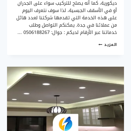
ديكورية، كما أنه يصلح للتركيب سواء على الجدران
أو في الأسقف الجبسية، لذا سوف نتعرف اليوم
على هذه الخدمة التي تقدمها شركتنا لعدد هائل
من عملائنا في جدة. يمكنكم التواصل وطلب
خدماتنا عبر الأرقام لديكم : جوال: 0506188267 …
تركيب
المزيد
انارة
بروفايل
جدة
ت:
0506188267
اضاءة
ستريب
لايت
جدة
–
انارة
بروفايل
بجده
–
ستريب