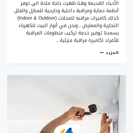
الأحياء القديمة وهنا ظهرت حاجة ملحة الى توفر
أنظمة حماية ومراقبة داخلية وخارجية للمنازل والفلل
كذلك كاميرات مراقبه للمحلات (Indoor & Outdoor)
التجارية والمعارض ، ونحن في أنوار البيت للكهرباء
يسعدنا توفير خدمة تركيب منظومات المراقبة
للأفراد (كاميرة مراقبة منزلية…
ساهر
المزيد
معك
يحميك
–
الأن
كاميرات
مراقبة
منزلية
بجدة،
تركيب
كاميرات
سعر
جملة
في