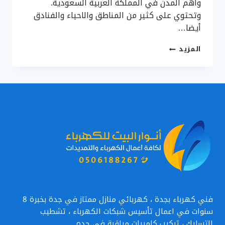
وأهم المدن في المملكة العربية السعودية.
وتحتوي على كثير من المناطق والاحياء والفنادق
أيضا…
مهندس
المزيد
تركيب
كاميرات
مراقبة
بجدة
0506188267
–
فني
تركيب
كاميرات
أمنية
في
جده
فني كهرباء بجدة ، كهربائي منازل ممتاز في جدة بخبرة 8
سنوات في اعمال تأسيس شبكات الكهرباء ، تشطيب
التسليك ، تركيب كاميرات مراقبة في جده