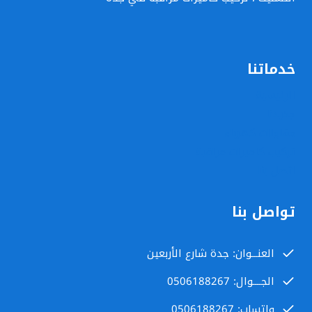
خدماتنا
الرئيسية
جديدنا
مقاولات كهرباء
تركيب كاميرات مراقبة
اتصل بنا
تواصل بنا
العنـــوان: جدة شارع الأربعين
الجــــوال: 0506188267
واتساب: 0506188267