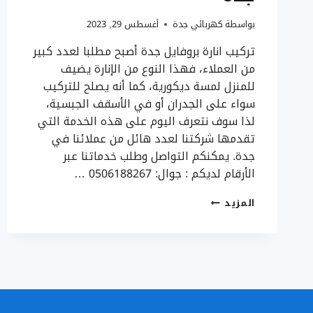
بواسطة
كهربائي جدة
أغسطس 29, 2023
تركيب انارة بروفايل جدة أصبح مطلبا لعدد كبير
من العملاء، فهذا النوع من الإنارة يضيف
للمنزل لمسة ديكورية، كما أنه يصلح للتركيب
سواء على الجدران أو في الأسقف الجبسية،
لذا سوف نتعرف اليوم على هذه الخدمة التي
تقدمها شركتنا لعدد هائل من عملائنا في
جدة. يمكنكم التواصل وطلب خدماتنا عبر
الأرقام لديكم : جوال: 0506188267 …
تركيب
المزيد
انارة
بروفايل
جدة
ت:
0506188267
اضاءة
ستريب
لايت