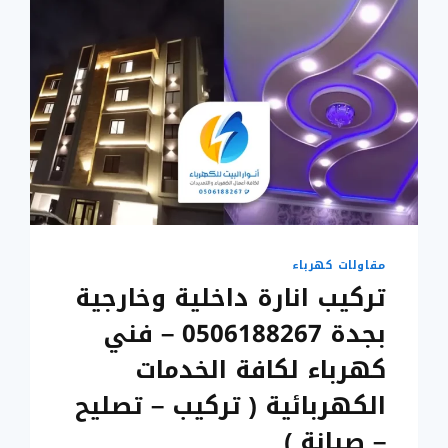
مقاولات كهرباء
تركيب انارة داخلية وخارجية
بجدة 0506188267 – فني
كهرباء لكافة الخدمات
الكهربائية ( تركيب – تصليح
– صيانة )