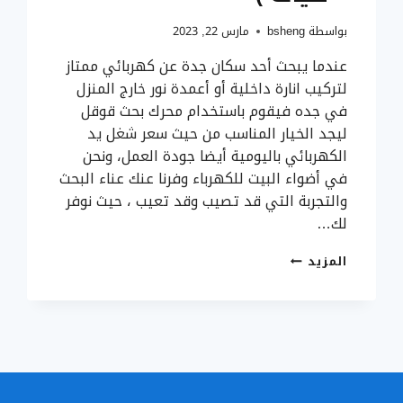
بواسطة
bsheng
مارس 22, 2023
عندما يبحث أحد سكان جدة عن كهربائي ممتاز
لتركيب انارة داخلية أو أعمدة نور خارج المنزل
في جده فيقوم باستخدام محرك بحث قوقل
ليجد الخيار المناسب من حيث سعر شغل يد
الكهربائي باليومية أيضا جودة العمل، ونحن
في أضواء البيت للكهرباء وفرنا عنك عناء البحث
والتجربة التي قد تصيب وقد تعيب ، حيث نوفر
لك…
تركيب
المزيد
انارة
داخلية
وخارجية
بجدة
0506188267
–
فني
كهرباء