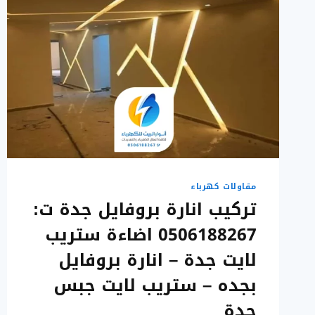
مقاولات كهرباء
تركيب انارة بروفايل جدة ت:
0506188267 اضاءة ستريب
لايت جدة – انارة بروفايل
بجده – ستريب لايت جبس
جدة