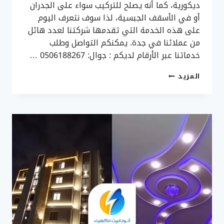
ديكورية، كما أنه يصلح للتركيب سواء على الجدران
أو في الأسقف الجبسية، لذا سوف نتعرف اليوم
على هذه الخدمة التي تقدمها شركتنا لعدد هائل
من عملائنا في جدة. يمكنكم التواصل وطلب
خدماتنا عبر الأرقام لديكم : جوال: 0506188267 …
تركيب
المزيد
انارة
بروفايل
جدة
ت:
0506188267
اضاءة
ستريب
لايت
جدة
–
انارة
بروفايل
بجده
–
ستريب