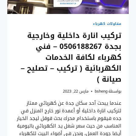
لايت
جبس
جدة
مقاولات كهرباء
تركيب انارة داخلية وخارجية
بجدة 0506188267 – فني
كهرباء لكافة الخدمات
الكهربائية ( تركيب – تصليح –
صيانة )
بواسطة
bsheng
مارس 22, 2023
عندما يبحث أحد سكان جدة عن كهربائي ممتاز
لتركيب انارة داخلية أو أعمدة نور خارج المنزل في
جده فيقوم باستخدام محرك بحث قوقل ليجد الخيار
المناسب من حيث سعر شغل يد الكهربائي باليومية
أيضا جودة العمل، ونحن في أضواء البيت للكهرباء