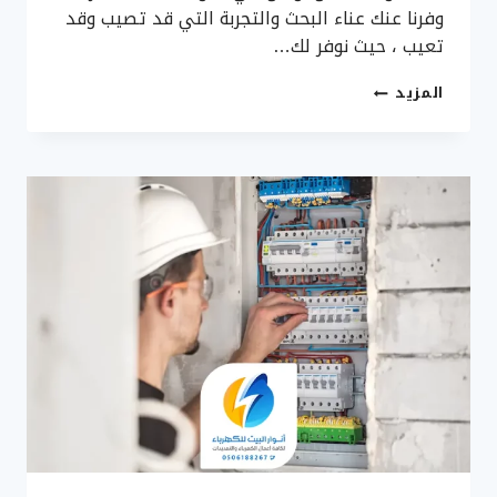
وفرنا عنك عناء البحث والتجربة التي قد تصيب وقد
تعيب ، حيث نوفر لك…
تركيب
المزيد
انارة
داخلية
وخارجية
بجدة
0506188267
–
فني
كهرباء
لكافة
الخدمات
الكهربائية
(
تركيب
–
تصليح
–
صيانة
)