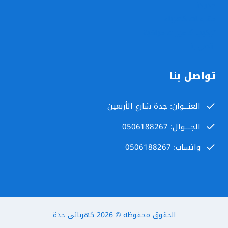
جديدنا
مقاولات كهرباء
تركيب كاميرات مراقبة
اتصل بنا
تواصل بنا
العنـــوان: جدة شارع الأربعين
الجــــوال: 0506188267
واتساب: 0506188267
الحقوق محفوظة © 2026
كهربائي جدة