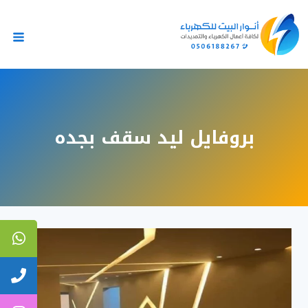
لتجاوز
لى
لمحتوى
بروفايل ليد سقف بجده