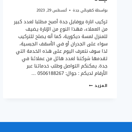
بواسطة
كهربائي جدة
أغسطس 29, 2023
تركيب انارة بروفايل جدة أصبح مطلبا لعدد كبير
من العملاء، فهذا النوع من الإنارة يضيف
للمنزل لمسة ديكورية، كما أنه يصلح للتركيب
سواء على الجدران أو في الأسقف الجبسية،
لذا سوف نتعرف اليوم على هذه الخدمة التي
تقدمها شركتنا لعدد هائل من عملائنا في
جدة. يمكنكم التواصل وطلب خدماتنا عبر
الأرقام لديكم : جوال: 0506188267 …
تركيب
المزيد
انارة
بروفايل
جدة
ت:
0506188267
اضاءة
ستريب
لايت