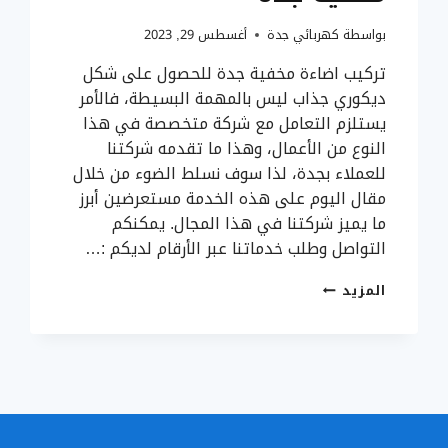
بواسطة
كهربائي جدة
أغسطس 29, 2023
تركيب اضاءة مخفية جدة للحصول على شكل
ديكوري جذاب ليس بالمهمة البسيطة، فالأمر
يستلزم التعامل مع شركة متخصصة في هذا
النوع من الأعمال، وهذا ما تقدمه شركتنا
للعملاء بجدة، لذا سوف نسلط الضوء من خلال
مقال اليوم على هذه الخدمة مستعرضين أبرز
ما يميز شركتنا في هذا المجال. يمكنكم
التواصل وطلب خدماتنا عبر الأرقام لديكم :…
تركيب
المزيد
اضاءة
مخفية
جدة
ت:
0506188267
انارة
جدارية
داخلية