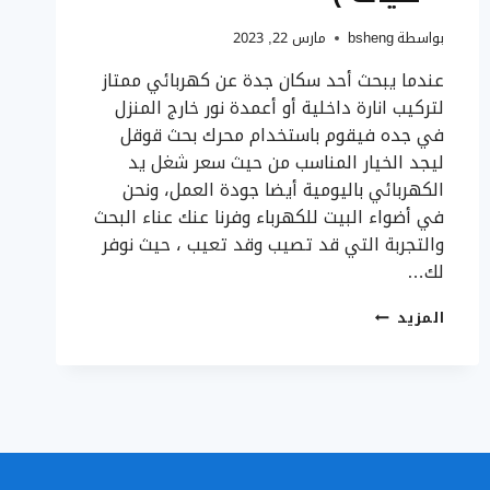
بواسطة
bsheng
مارس 22, 2023
عندما يبحث أحد سكان جدة عن كهربائي ممتاز
لتركيب انارة داخلية أو أعمدة نور خارج المنزل
في جده فيقوم باستخدام محرك بحث قوقل
ليجد الخيار المناسب من حيث سعر شغل يد
الكهربائي باليومية أيضا جودة العمل، ونحن
في أضواء البيت للكهرباء وفرنا عنك عناء البحث
والتجربة التي قد تصيب وقد تعيب ، حيث نوفر
لك…
تركيب
المزيد
انارة
داخلية
وخارجية
بجدة
0506188267
–
فني
كهرباء