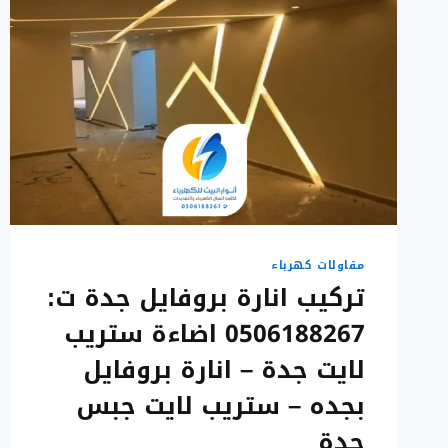
مقاولات كهرباء
تركيب انارة بروفايل جدة ت:
0506188267 اضاءة ستريب
لايت جدة – انارة بروفايل
بجده – ستريب لايت جبس
جدة