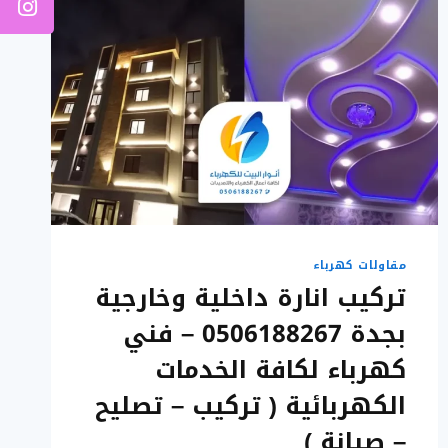
مقاولات كهرباء
تركيب انارة داخلية وخارجية
بجدة 0506188267 – فني
كهرباء لكافة الخدمات
الكهربائية ( تركيب – تصليح
– صيانة )