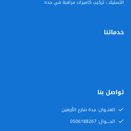
التسليك ، تركيب كاميرات مراقبة في جده
جدة
خدماتنا
الرئيسية
جديدنا
مقاولات كهرباء
تركيب كاميرات مراقبة
اتصل بنا
تواصل بنا
العنـــوان: جدة شارع الأربعين
الجــــوال: 0506188267