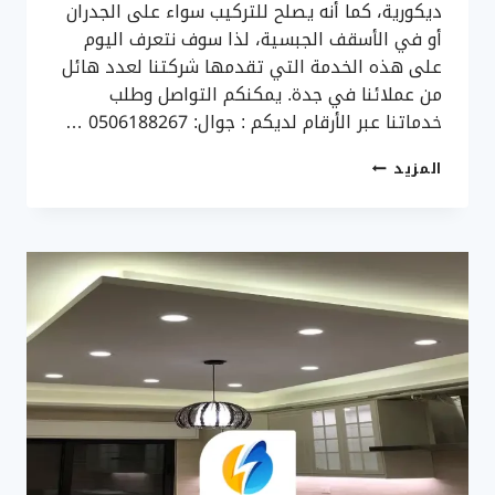
ديكورية، كما أنه يصلح للتركيب سواء على الجدران
أو في الأسقف الجبسية، لذا سوف نتعرف اليوم
على هذه الخدمة التي تقدمها شركتنا لعدد هائل
من عملائنا في جدة. يمكنكم التواصل وطلب
خدماتنا عبر الأرقام لديكم : جوال: 0506188267 …
تركيب
المزيد
انارة
بروفايل
جدة
ت:
0506188267
اضاءة
ستريب
لايت
جدة
–
انارة
بروفايل
بجده
–
ستريب