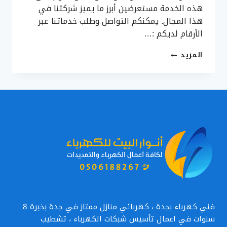
هذه الخدمة مستعرضين أبرز ما يميز شركتنا في
هذا المجال. يمكنكم التواصل وطلب خدماتنا عبر
الأرقام لديكم :…
تركيب
المزيد
اضاءة
مخفية
جدة
ت:
0506188267
انارة
جدارية
داخلية
جدة
–
ديكورات
اضاءة
مخفيه
–
جبس
فني كهرباء بجدة ، كهربائي منازل ممتاز في جدة بخبرة 8
انارة
سنوات في اعمال تأسيس شبكات الكهرباء ، تشطيب
مخفية