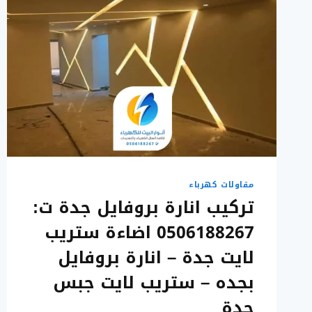
مقاولات كهرباء
تركيب انارة بروفايل جدة ت:
0506188267 اضاءة ستريب
لايت جدة – انارة بروفايل
بجده – ستريب لايت جبس
جدة