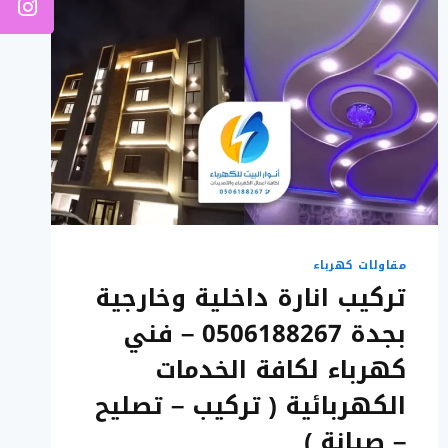
مقاولات كهرباء
تركيب انارة داخلية وخارجية
بجدة 0506188267 – فني
كهرباء لكافة الخدمات
الكهربائية ( تركيب – تصليح
– صيانة )