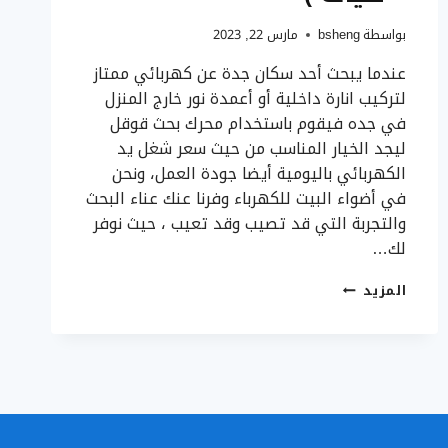
بواسطة
bsheng
مارس 22, 2023
عندما يبحث أحد سكان جدة عن كهربائي ممتاز
لتركيب انارة داخلية أو أعمدة نور خارج المنزل
في جده فيقوم باستخدام محرك بحث قوقل
ليجد الخيار المناسب من حيث سعر شغل يد
الكهربائي باليومية أيضا جودة العمل، ونحن
في أضواء البيت للكهرباء وفرنا عنك عناء البحث
والتجربة التي قد تصيب وقد تعيب ، حيث نوفر
لك…
تركيب
المزيد
انارة
داخلية
وخارجية
بجدة
0506188267
–
فني
كهرباء