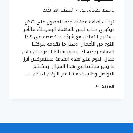
بواسطة
كهربائي جدة
أغسطس 29, 2023
تركيب اضاءة مخفية جدة للحصول على شكل
ديكوري جذاب ليس بالمهمة البسيطة، فالأمر
يستلزم التعامل مع شركة متخصصة في هذا
النوع من الأعمال، وهذا ما تقدمه شركتنا
للعملاء بجدة، لذا سوف نسلط الضوء من خلال
مقال اليوم على هذه الخدمة مستعرضين أبرز
ما يميز شركتنا في هذا المجال. يمكنكم
التواصل وطلب خدماتنا عبر الأرقام لديكم :…
تركيب
المزيد
اضاءة
مخفية
جدة
ت:
0506188267
انارة
جدارية
داخلية