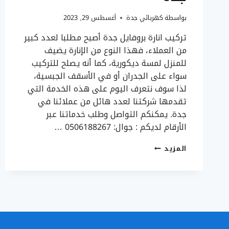
بواسطة
كهربائي جدة
أغسطس 29, 2023
تركيب انارة بروفايل جدة أصبح مطلبا لعدد كبير
من العملاء، فهذا النوع من الإنارة يضيف
للمنزل لمسة ديكورية، كما أنه يصلح للتركيب
سواء على الجدران أو في الأسقف الجبسية،
لذا سوف نتعرف اليوم على هذه الخدمة التي
تقدمها شركتنا لعدد هائل من عملائنا في
جدة. يمكنكم التواصل وطلب خدماتنا عبر
الأرقام لديكم : جوال: 0506188267 …
تركيب
المزيد
انارة
بروفايل
جدة
ت:
0506188267
اضاءة
ستريب
لايت